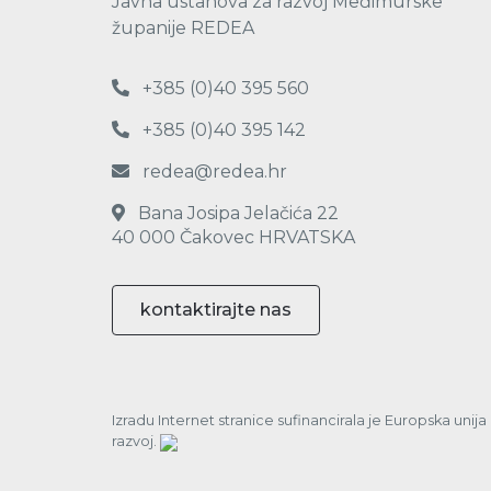
Javna ustanova za razvoj Međimurske
županije REDEA
+385 (0)40 395 560
+385 (0)40 395 142
redea@redea.hr
Bana Josipa Jelačića 22
40 000 Čakovec HRVATSKA
kontaktirajte nas
Izradu Internet stranice sufinancirala je Europska unij
razvoj.