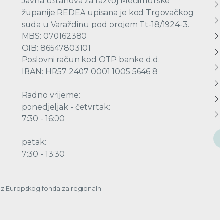
Javna ustanova za razvoj Međimurske
županije REDEA upisana je kod Trgovačkog
suda u Varaždinu pod brojem Tt-18/1924-3.
MBS: 070162380
OIB: 86547803101
Poslovni račun kod OTP banke d.d.
IBAN: HR57 2407 0001 1005 5646 8
Radno vrijeme:
ponedjeljak - četvrtak:
7:30 - 16:00
petak:
7:30 - 13:30
a iz Europskog fonda za regionalni