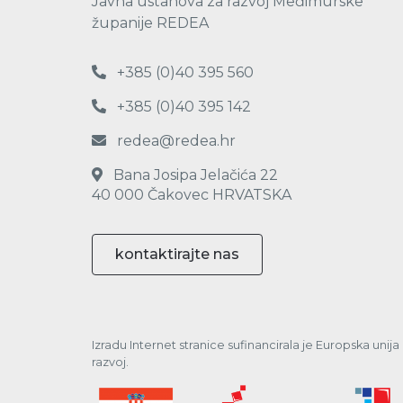
Javna ustanova za razvoj Međimurske
županije REDEA
+385 (0)40 395 560
+385 (0)40 395 142
redea@redea.hr
Bana Josipa Jelačića 22
40 000 Čakovec HRVATSKA
kontaktirajte nas
Izradu Internet stranice sufinancirala je Europska unij
razvoj.