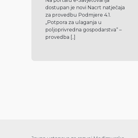
Na portalu e-Savjetovanja 
dostupan je novi Nacrt natječaja 
za provedbu Podmjere 4.1. 
„Potpora za ulaganja u 
poljoprivredna gospodarstva“ – 
provedba 
[..]