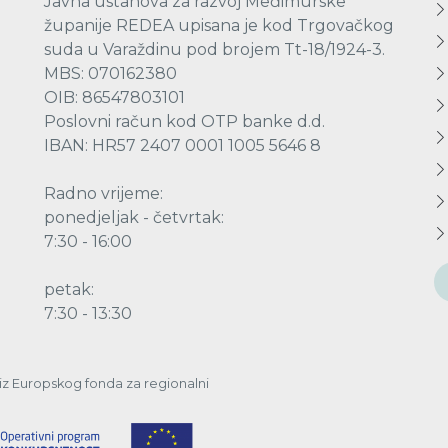
Javna ustanova za razvoj Međimurske
županije REDEA upisana je kod Trgovačkog
suda u Varaždinu pod brojem Tt-18/1924-3.
MBS: 070162380
OIB: 86547803101
Poslovni račun kod OTP banke d.d.
IBAN: HR57 2407 0001 1005 5646 8
Radno vrijeme:
ponedjeljak - četvrtak:
7:30 - 16:00
petak:
7:30 - 13:30
a iz Europskog fonda za regionalni