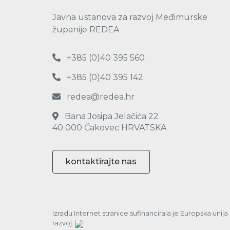
Javna ustanova za razvoj Međimurske
županije REDEA
+385 (0)40 395 560
+385 (0)40 395 142
redea@redea.hr
Bana Josipa Jelačića 22
40 000 Čakovec HRVATSKA
kontaktirajte nas
Izradu Internet stranice sufinancirala je Europska unij
razvoj.