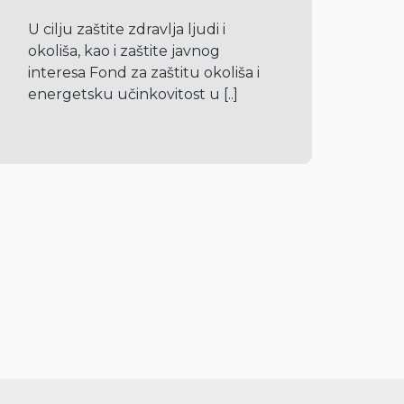
U cilju zaštite zdravlja ljudi i 
okoliša, kao i zaštite javnog 
interesa Fond za zaštitu okoliša i 
energetsku učinkovitost u 
[..]