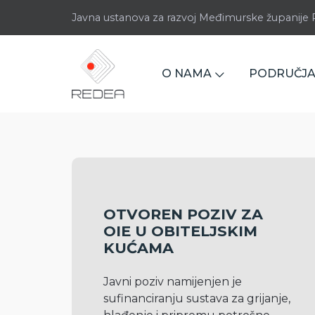
Javna ustanova za razvoj Međimurske županij
O NAMA
PODRUČJA
OTVOREN POZIV ZA
OIE U OBITELJSKIM
KUĆAMA
Javni poziv namijenjen je 
sufinanciranju sustava za grijanje, 