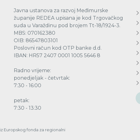
Javna ustanova za razvoj Međimurske
županije REDEA upisana je kod Trgovačkog
suda u Varaždinu pod brojem Tt-18/1924-3.
MBS: 070162380
OIB: 86547803101
Poslovni račun kod OTP banke d.d.
IBAN: HR57 2407 0001 1005 5646 8
Radno vrijeme:
ponedjeljak - četvrtak:
7:30 - 16:00
petak:
7:30 - 13:30
a iz Europskog fonda za regionalni