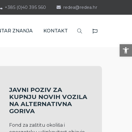
+385 (0)40 395 560
redea@redea.hr
NTAR ZNANJA
KONTAKT
Op
JAVNI POZIV ZA
KUPNJU NOVIH VOZILA
NA ALTERNATIVNA
GORIVA
Fond za zaštitu okoliša i 