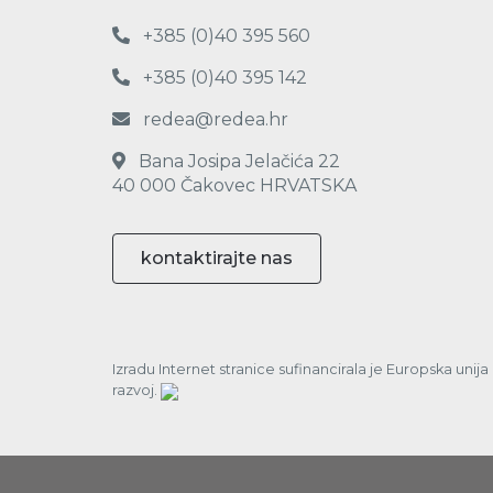
+385 (0)40 395 560
+385 (0)40 395 142
redea@redea.hr
Bana Josipa Jelačića 22
40 000 Čakovec HRVATSKA
kontaktirajte nas
Izradu Internet stranice sufinancirala je Europska unij
razvoj.