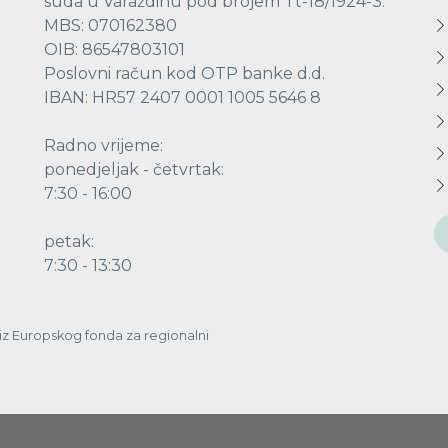
suda u Varaždinu pod brojem Tt-18/1924-3.
MBS: 070162380
OIB: 86547803101
Poslovni račun kod OTP banke d.d.
IBAN: HR57 2407 0001 1005 5646 8
Radno vrijeme:
ponedjeljak - četvrtak:
7:30 - 16:00
petak:
7:30 - 13:30
a iz Europskog fonda za regionalni