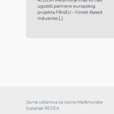
REDEA i Međimurje imali su čast 
ugostiti partnere europskog 
projekta FBI4EU – Forest-Based 
Industries 
[..]
Javna ustanova za razvoj Međimurske
županije REDEA