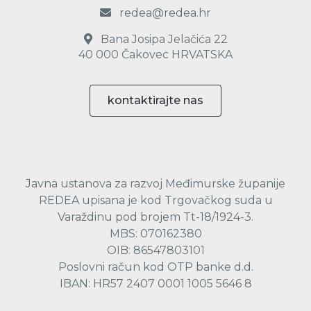
redea@redea.hr
Bana Josipa Jelačića 22
40 000 Čakovec HRVATSKA
kontaktirajte nas
Javna ustanova za razvoj Međimurske županije
REDEA upisana je kod Trgovačkog suda u
Varaždinu pod brojem Tt-18/1924-3.
MBS: 070162380
OIB: 86547803101
Poslovni račun kod OTP banke d.d.
IBAN: HR57 2407 0001 1005 5646 8