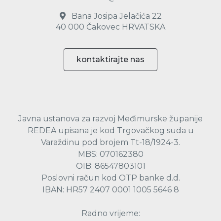
Bana Josipa Jelačića 22
40 000 Čakovec HRVATSKA
kontaktirajte nas
Javna ustanova za razvoj Međimurske županije
REDEA upisana je kod Trgovačkog suda u
Varaždinu pod brojem Tt-18/1924-3.
MBS: 070162380
OIB: 86547803101
Poslovni račun kod OTP banke d.d.
IBAN: HR57 2407 0001 1005 5646 8
Radno vrijeme: