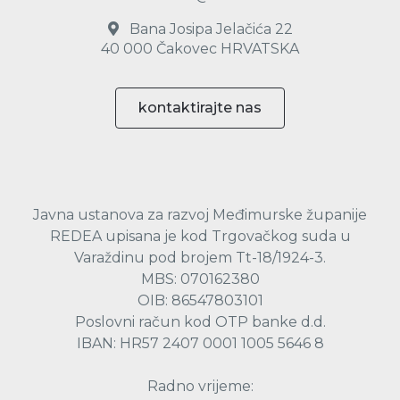
Bana Josipa Jelačića 22
40 000 Čakovec HRVATSKA
kontaktirajte nas
Javna ustanova za razvoj Međimurske županije
REDEA upisana je kod Trgovačkog suda u
Varaždinu pod brojem Tt-18/1924-3.
MBS: 070162380
OIB: 86547803101
Poslovni račun kod OTP banke d.d.
IBAN: HR57 2407 0001 1005 5646 8
Radno vrijeme: