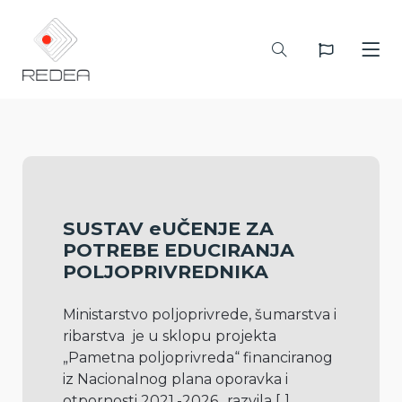
SUSTAV eUČENJE ZA
POTREBE EDUCIRANJA
POLJOPRIVREDNIKA
Ministarstvo poljoprivrede, šumarstva i 
ribarstva  je u sklopu projekta 
„Pametna poljoprivreda“ financiranog 
iz Nacionalnog plana oporavka i 
otpornosti 2021.-2026., razvila 
[..]