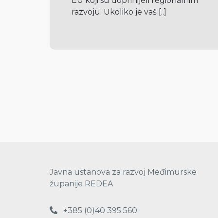
EU koji su doprinijeli regionalnim 
razvoju. Ukoliko je vaš 
[..]
Javna ustanova za razvoj Međimurske
županije REDEA
+385 (0)40 395 560