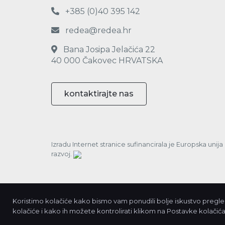
+385 (0)40 395 142
redea@redea.hr
Bana Josipa Jelačića 22
40 000 Čakovec HRVATSKA
kontaktirajte nas
Izradu Internet stranice sufinancirala je Europska unij
razvoj.
Koristimo kolačiće kako bismo vam ponudili bolje iskustvo pregleda
kolačiće i kako ih možete kontrolirati klikom na Postavke kolačića.