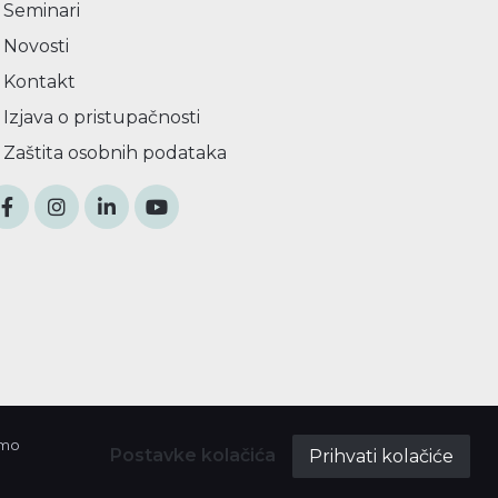
Seminari
Novosti
Kontakt
Izjava o pristupačnosti
Zaštita osobnih podataka
imo
Postavke kolačića
Prihvati kolačiće
a ustanova za razvoj Međimurske županije REDEA