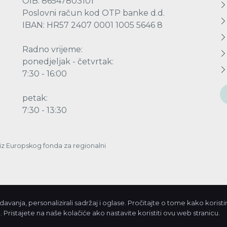
OIB: 86547803101
Poslovni račun kod OTP banke d.d.
IBAN: HR57 2407 0001 1005 5646 8
Radno vrijeme:
ponedjeljak - četvrtak:
7:30 - 16:00
petak:
7:30 - 13:30
a iz Europskog fonda za regionalni
vanja, personalizirali sadržaj i oglase. Pročitajte o tome kako korist
© 2026. Javn
 Pristajete na naše kolačiće ako nastavite koristiti ovu web stranicu.