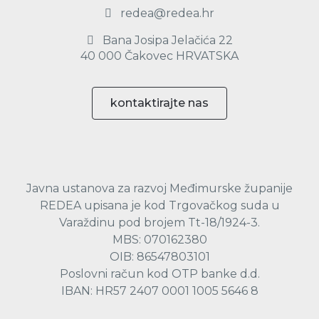
redea@redea.hr
Bana Josipa Jelačića 22
40 000 Čakovec HRVATSKA
kontaktirajte nas
Javna ustanova za razvoj Međimurske županije
REDEA upisana je kod Trgovačkog suda u
Varaždinu pod brojem Tt-18/1924-3.
MBS: 070162380
OIB: 86547803101
Poslovni račun kod OTP banke d.d.
IBAN: HR57 2407 0001 1005 5646 8