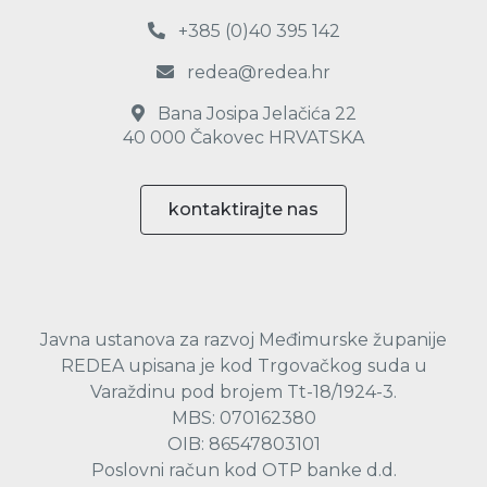
+385 (0)40 395 142
redea@redea.hr
Bana Josipa Jelačića 22
40 000 Čakovec HRVATSKA
kontaktirajte nas
Javna ustanova za razvoj Međimurske županije
REDEA upisana je kod Trgovačkog suda u
Varaždinu pod brojem Tt-18/1924-3.
MBS: 070162380
OIB: 86547803101
Poslovni račun kod OTP banke d.d.