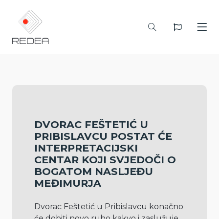
DVORAC FEŠTETIĆ U
PRIBISLAVCU POSTAT ĆE
INTERPRETACIJSKI
CENTAR KOJI SVJEDOČI O
BOGATOM NASLJEĐU
MEĐIMURJA
Dvorac Feštetić u Pribislavcu konačno 
će dobiti novo ruho kakvo i zaslužuje 