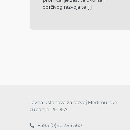
promicanje zaštite okoliša i 
održivog razvoja te 
[..]
Javna ustanova za razvoj Međimurske
županije REDEA
+385 (0)40 395 560