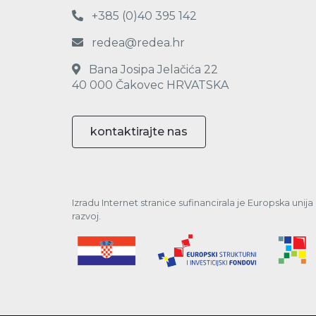
+385 (0)40 395 142
redea@redea.hr
Bana Josipa Jelačića 22
40 000 Čakovec HRVATSKA
kontaktirajte nas
Izradu Internet stranice sufinancirala je Europska unij
razvoj.