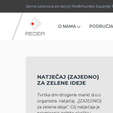
Javna ustanova za razvoj Međimurske županij
O NAMA
PODRUČJA
NATJEČAJ {ZAJEDNO}
ZA ZELENE IDEJE
Tvrtka dm-drogerie markt d.o.o. 
organizira  natječaj  ,,{ZAJEDNO} 
za zelene ideje”. Cilj natječaja je 