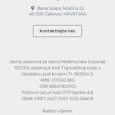
Bana Josipa Jelačića 22
40 000 Čakovec HRVATSKA
kontaktirajte nas
Javna ustanova za razvoj Međimurske županije
REDEA upisana je kod Trgovačkog suda u
Varaždinu pod brojem Tt-18/1924-3.
MBS: 070162380
OIB: 86547803101
Poslovni račun kod OTP banke d.d.
IBAN: HR57 2407 0001 1005 5646 8
Radno vrijeme: