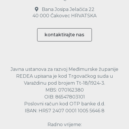
Bana Josipa Jelačića 22
40 000 Čakovec HRVATSKA
kontaktirajte nas
Javna ustanova za razvoj Međimurske županije
REDEA upisana je kod Trgovačkog suda u
Varaždinu pod brojem Tt-18/1924-3.
MBS: 070162380
OIB: 86547803101
Poslovni račun kod OTP banke d.d.
IBAN: HR57 2407 0001 1005 5646 8
Radno vrijeme: