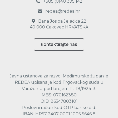
+385 (0)40 395 142
redea@redea.hr
Bana Josipa Jelačića 22
40 000 Čakovec HRVATSKA
kontaktirajte nas
Javna ustanova za razvoj Međimurske županije
REDEA upisana je kod Trgovačkog suda u
Varaždinu pod brojem Tt-18/1924-3.
MBS: 070162380
OIB: 86547803101
Poslovni račun kod OTP banke d.d.
IBAN: HR57 2407 0001 1005 5646 8