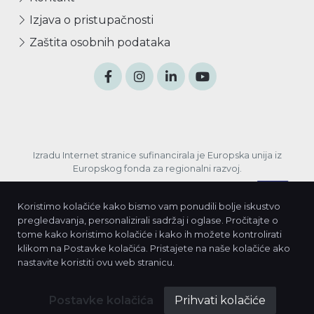
Izjava o pristupačnosti
Zaštita osobnih podataka
Izradu Internet stranice sufinancirala je Europska unija iz
Europskog fonda za regionalni razvoj.
Koristimo kolačiće kako bismo vam ponudili bolje iskustvo
pregledavanja, personalizirali sadržaj i oglase. Pročitajte o
tome kako koristimo kolačiće i kako ih možete kontrolirati
klikom na Postavke kolačića. Pristajete na naše kolačiće ako
nastavite koristiti ovu web stranicu.
© 2026. Javna ustanova za razvoj Međimurske
Postavke kolačića
županije REDEA
Prihvati kolačiće