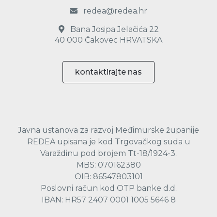
redea@redea.hr
Bana Josipa Jelačića 22
40 000 Čakovec HRVATSKA
kontaktirajte nas
Javna ustanova za razvoj Međimurske županije
REDEA upisana je kod Trgovačkog suda u
Varaždinu pod brojem Tt-18/1924-3.
MBS: 070162380
OIB: 86547803101
Poslovni račun kod OTP banke d.d.
IBAN: HR57 2407 0001 1005 5646 8