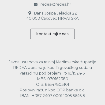
redea@redea.hr
Bana Josipa Jelačića 22
40 000 Čakovec HRVATSKA
kontaktirajte nas
Javna ustanova za razvoj Međimurske županije
REDEA upisana je kod Trgovačkog suda u
Varaždinu pod brojem Tt-18/1924-3.
MBS: 070162380
OIB: 86547803101
Poslovni račun kod OTP banke d.d.
IBAN: HR57 2407 0001 1005 5646 8