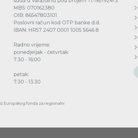
suda u Varaždinu pod brojem Tt-18/1924-3.
MBS: 070162380
OIB: 86547803101
Poslovni račun kod OTP banke d.d.
IBAN: HR57 2407 0001 1005 5646 8
Radno vrijeme:
ponedjeljak - četvrtak:
7:30 - 16:00
petak:
7:30 - 13:30
a iz Europskog fonda za regionalni