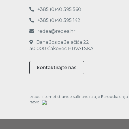
+385 (0)40 395 560
+385 (0)40 395 142
redea@redea.hr
Bana Josipa Jelačića 22
40 000 Čakovec HRVATSKA
kontaktirajte nas
Izradu Internet stranice sufinancirala je Europska unij
razvoj.