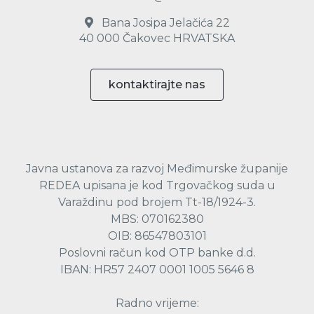
Bana Josipa Jelačića 22
40 000 Čakovec HRVATSKA
kontaktirajte nas
Javna ustanova za razvoj Međimurske županije
REDEA upisana je kod Trgovačkog suda u
Varaždinu pod brojem Tt-18/1924-3.
MBS: 070162380
OIB: 86547803101
Poslovni račun kod OTP banke d.d.
IBAN: HR57 2407 0001 1005 5646 8
Radno vrijeme: