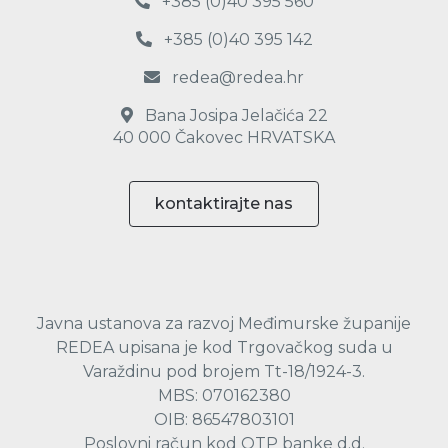
+385 (0)40 395 560
+385 (0)40 395 142
redea@redea.hr
Bana Josipa Jelačića 22
40 000 Čakovec HRVATSKA
kontaktirajte nas
Javna ustanova za razvoj Međimurske županije
REDEA upisana je kod Trgovačkog suda u
Varaždinu pod brojem Tt-18/1924-3.
MBS: 070162380
OIB: 86547803101
Poslovni račun kod OTP banke d.d.