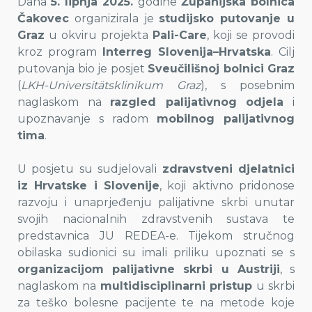
Dana
5. lipnja 2025.
godine
Županijska bolnica
Čakovec
organizirala je
studijsko putovanje u
Graz
u okviru projekta
Pali-Care
, koji se provodi
kroz program
Interreg Slovenija–Hrvatska
. Cilj
putovanja bio je posjet
Sveučilišnoj bolnici Graz
(
LKH-Universitätsklinikum Graz
), s posebnim
naglaskom na
razgled palijativnog odjela
i
upoznavanje s radom
mobilnog palijativnog
tima
.
U posjetu su sudjelovali
zdravstveni djelatnici
iz Hrvatske i Slovenije
, koji aktivno pridonose
razvoju i unaprjeđenju palijativne skrbi unutar
svojih nacionalnih zdravstvenih sustava te
predstavnica JU REDEA-e. Tijekom stručnog
obilaska sudionici su imali priliku upoznati se s
organizacijom palijativne skrbi u Austriji
, s
naglaskom na
multidisciplinarni pristup
u skrbi
za teško bolesne pacijente te na metode koje