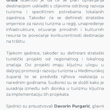
Grula
istaknuo je da će se plan upravljanja
destinacijom uskladiti s ciljevima održivog razvoja
turizma i specifičnim potrebama lokalanih
zajednica. Također će se definirati strateške
smjernice za razvoj turizma u regiji, unapređenje
infrastrukture, očuvanje prirodnih i kulturnih
resursa te povećanje konkurentnosti destinacije
na tržištu.
Tijekom sjednice, također su definirani strateški
turistički projekti od regionalnog i lokalnog
značaja. Ovi projekti imaju ključnu ulogu u
daljnjoj promociji i razvoju turizma u Međimurskoj
županiji te se predviđa njihova realizacija u
narednim godinama. Sudionici su se složili kako je
suradnja između svih dionika u turizmu ključna
za implementaciju tih projekata.
Sjednici su prisustvovali
Davorin Purgarić
, glavni