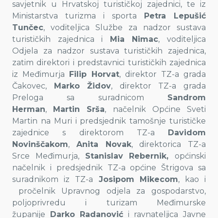
savjetnik u Hrvatskoj turističkoj zajednici, te iz
Ministarstva turizma i sporta
Petra Lepušić
Tunčec
, voditeljica Službe za nadzor sustava
turističkih zajednica i
Mia Nimac
, voditeljica
Odjela za nadzor sustava turističkih zajednica,
zatim direktori i predstavnici turističkih zajednica
iz Međimurja
Filip Horvat
, direktor TZ-a grada
Čakovec,
Marko Židov
, direktor TZ-a grada
Preloga sa suradnicom
Sandrom
Herman
,
Martin Srša
, načelnik Općine Sveti
Martin na Muri i predsjednik tamošnje turističke
zajednice s direktorom TZ-a
Davidom
Novinščakom
,
Anita Novak
, direktorica TZ-a
Srce Međimurja,
Stanislav Rebernik,
općinski
načelnik i predsjednik TZ-a općine Štrigova sa
suradnikom iz TZ-a
Josipom Mikecom
, kao i
pročelnik Upravnog odjela za gospodarstvo,
poljoprivredu i turizam Međimurske
županije
Darko Radanović
i ravnateljica Javne