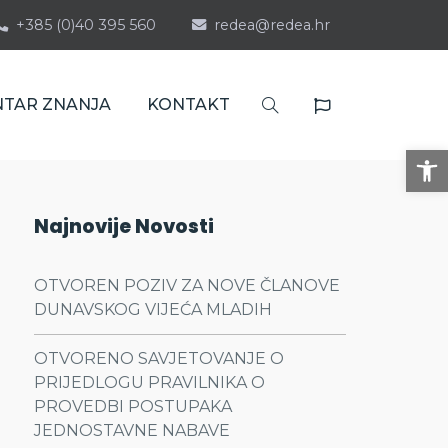
+385 (0)40 395 560
redea@redea.hr
NTAR ZNANJA
KONTAKT
Op
Najnovije Novosti
OTVOREN POZIV ZA NOVE ČLANOVE
DUNAVSKOG VIJEĆA MLADIH
OTVORENO SAVJETOVANJE O
PRIJEDLOGU PRAVILNIKA O
PROVEDBI POSTUPAKA
JEDNOSTAVNE NABAVE