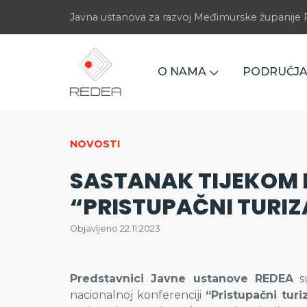
Javna ustanova za razvoj Međimurske županij
O NAMA
PODRUČJA
NOVOSTI
SASTANAK TIJEKOM 
“PRISTUPAČNI TURIZ
Objavljeno 22.11.2023
Predstavnici Javne ustanove REDEA
su
nacionalnoj konferenciji
“Pristupačni tur