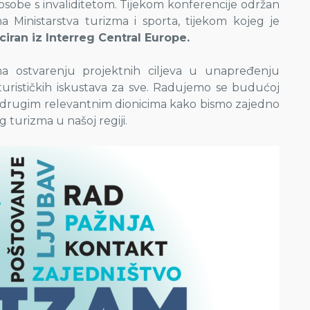
 osobe s invaliditetom. Tijekom konferencije održan
a Ministarstva turizma i sporta, tijekom kojeg je
iran iz Interreg Central Europe.
a ostvarenju projektnih ciljeva u unapređenju
 turističkih iskustava za sve. Radujemo se budućoj
te drugim relevantnim dionicima kako bismo zajedno
g turizma u našoj regiji.