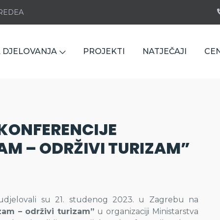
e REDEA
 DJELOVANJA
PROJEKTI
NATJEČAJI
CE
KONFERENCIJE
AM – ODRŽIVI TURIZAM”
djelovali su 21. studenog 2023. u Zagrebu na
izam – održivi turizam”
u organizaciji Ministarstva