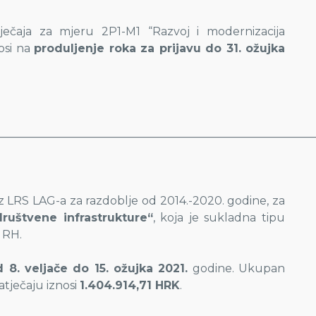
ečaja za mjeru 2P1-M1 “Razvoj i modernizacija
osi na
produljenje roka za prijavu do 31. ožujka
________________________________________________________
iz LRS LAG-a za razdoblje od 2014.-2020. godine, za
ruštvene infrastrukture“
, koja je sukladna tipu
a RH.
 8. veljače do 15. ožujka 2021.
godine. Ukupan
atječaju iznosi
1.404.914,71 HRK
.