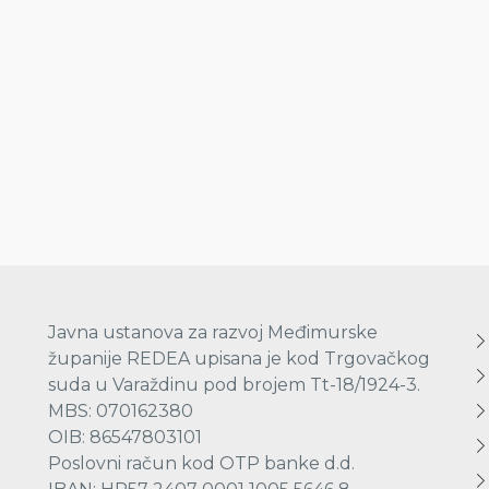
Javna ustanova za razvoj Međimurske
županije REDEA upisana je kod Trgovačkog
suda u Varaždinu pod brojem Tt-18/1924-3.
MBS: 070162380
OIB: 86547803101
Poslovni račun kod OTP banke d.d.