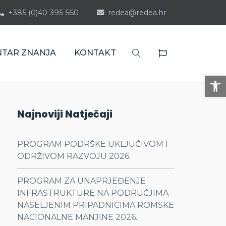
+385 (0)40 395 560
redea@redea.hr
NTAR ZNANJA
KONTAKT
Op
Najnoviji Natječaji
PROGRAM PODRŠKE UKLJUČIVOM I
ODRŽIVOM RAZVOJU 2026.
PROGRAM ZA UNAPRJEĐENJE
INFRASTRUKTURE NA PODRUČJIMA
NASELJENIM PRIPADNICIMA ROMSKE
NACIONALNE MANJINE 2026.