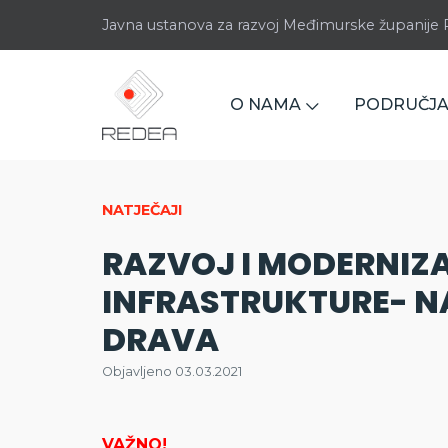
Javna ustanova za razvoj Međimurske županij
O NAMA
PODRUČJA
NATJEČAJI
RAZVOJ I MODERNIZ
INFRASTRUKTURE- N
DRAVA
Objavljeno 03.03.2021
VAŽNO!