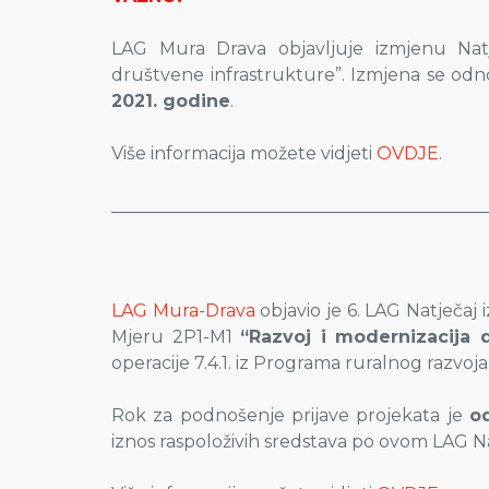
LAG Mura Drava objavljuje izmjenu Natj
društvene infrastrukture”. Izmjena se odn
2021. godine
.
Više informacija možete vidjeti
OVDJE
.
___________________________________________
LAG Mura-Drava
objavio je 6. LAG Natječaj 
Mjeru 2P1-M1
“Razvoj i modernizacija d
operacije 7.4.1. iz Programa ruralnog razvoj
Rok za podnošenje prijave projekata je
od
iznos raspoloživih sredstava po ovom LAG N