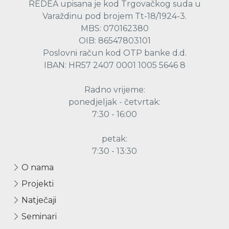
REDEA upisana je kod Trgovačkog suda u
Varaždinu pod brojem Tt-18/1924-3.
MBS: 070162380
OIB: 86547803101
Poslovni račun kod OTP banke d.d.
IBAN: HR57 2407 0001 1005 5646 8
Radno vrijeme:
ponedjeljak - četvrtak:
7:30 - 16:00
petak:
7:30 - 13:30
O nama
Projekti
Natječaji
Seminari