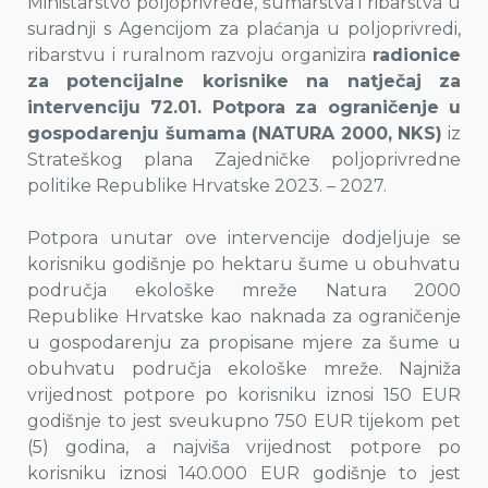
Ministarstvo poljoprivrede, šumarstva i ribarstva u
suradnji s Agencijom za plaćanja u poljoprivredi,
ribarstvu i ruralnom razvoju organizira
radionice
za potencijalne korisnike na natječaj za
intervenciju 72.01. Potpora za ograničenje u
gospodarenju šumama (NATURA 2000, NKS)
iz
Strateškog plana Zajedničke poljoprivredne
politike Republike Hrvatske 2023. – 2027.
Potpora unutar ove intervencije dodjeljuje se
korisniku godišnje po hektaru šume u obuhvatu
područja ekološke mreže Natura 2000
Republike Hrvatske kao naknada za ograničenje
u gospodarenju za propisane mjere za šume u
obuhvatu područja ekološke mreže. Najniža
vrijednost potpore po korisniku iznosi 150 EUR
godišnje to jest sveukupno 750 EUR tijekom pet
(5) godina, a najviša vrijednost potpore po
korisniku iznosi 140.000 EUR godišnje to jest