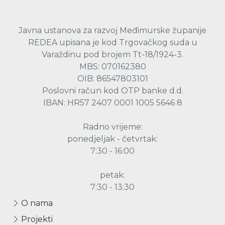
Javna ustanova za razvoj Međimurske županije
REDEA upisana je kod Trgovačkog suda u
Varaždinu pod brojem Tt-18/1924-3.
MBS: 070162380
OIB: 86547803101
Poslovni račun kod OTP banke d.d.
IBAN: HR57 2407 0001 1005 5646 8
Radno vrijeme:
ponedjeljak - četvrtak:
7:30 - 16:00
petak:
7:30 - 13:30
O nama
Projekti