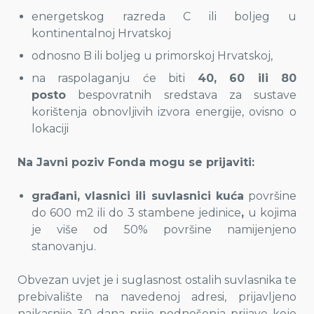
energetskog razreda C ili boljeg u
kontinentalnoj Hrvatskoj
odnosno B ili boljeg u primorskoj Hrvatskoj,
na raspolaganju će biti
40, 60 ili 80
posto
bespovratnih sredstava za sustave
korištenja obnovljivih izvora energije, ovisno o
lokaciji
Na Javni poziv Fonda mogu se prijaviti:
građani, vlasnici ili suvlasnici kuća
površine
do 600 m2 ili do 3 stambene jedinice
,
u kojima
je više od 50% površine namijenjeno
stanovanju.
Obvezan uvjet je i suglasnost ostalih suvlasnika te
prebivalište na navedenoj adresi, prijavljeno
najkasnije 30 dana prije podnošenja prijave koje