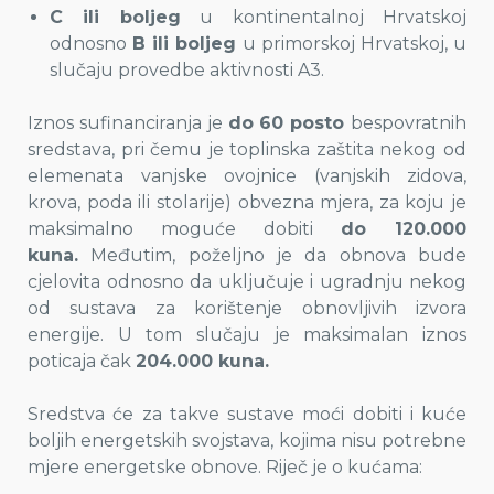
C ili boljeg
u kontinentalnoj Hrvatskoj
odnosno
B ili boljeg
u primorskoj Hrvatskoj, u
slučaju provedbe aktivnosti A3.
Iznos sufinanciranja je
do 60 posto
bespovratnih
sredstava, pri čemu je toplinska zaštita nekog od
elemenata vanjske ovojnice (vanjskih zidova,
krova, poda ili stolarije) obvezna mjera, za koju je
maksimalno moguće dobiti
do 120.000
kuna.
Međutim, poželjno je da obnova bude
cjelovita odnosno da uključuje i ugradnju nekog
od sustava za korištenje obnovljivih izvora
energije. U tom slučaju je maksimalan iznos
poticaja čak
204.000 kuna.
Sredstva će za takve sustave moći dobiti i kuće
boljih energetskih svojstava, kojima nisu potrebne
mjere energetske obnove. Riječ je o kućama: