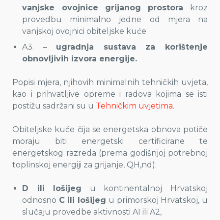
vanjske ovojnice
grijanog prostora
kroz
provedbu minimalno jedne od mjera na
vanjskoj ovojnici obiteljske kuće
A3. –
ugradnja sustava za korištenje
obnovljivih izvora energije.
Popisi mjera, njihovih minimalnih tehničkih uvjeta,
kao i prihvatljive opreme i radova kojima se isti
postižu sadržani su u
Tehničkim uvjetima
.
Obiteljske kuće čija se energetska obnova potiče
moraju biti energetski certificirane te
energetskog razreda (prema godišnjoj potrebnoj
toplinskoj energiji za grijanje, QH,nd):
D ili lošijeg
u kontinentalnoj Hrvatskoj
odnosno
C ili lošijeg
u primorskoj Hrvatskoj, u
slučaju provedbe aktivnosti A1 ili A2,