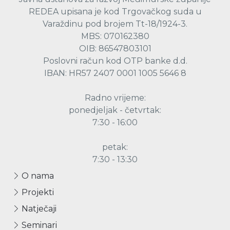
REDEA upisana je kod Trgovačkog suda u
Varaždinu pod brojem Tt-18/1924-3.
MBS: 070162380
OIB: 86547803101
Poslovni račun kod OTP banke d.d.
IBAN: HR57 2407 0001 1005 5646 8
Radno vrijeme:
ponedjeljak - četvrtak:
7:30 - 16:00
petak:
7:30 - 13:30
O nama
Projekti
Natječaji
Seminari