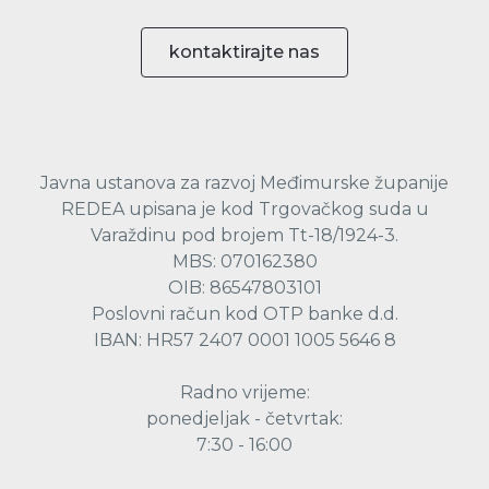
kontaktirajte nas
Javna ustanova za razvoj Međimurske županije
REDEA upisana je kod Trgovačkog suda u
Varaždinu pod brojem Tt-18/1924-3.
MBS: 070162380
OIB: 86547803101
Poslovni račun kod OTP banke d.d.
IBAN: HR57 2407 0001 1005 5646 8
Radno vrijeme:
ponedjeljak - četvrtak:
7:30 - 16:00