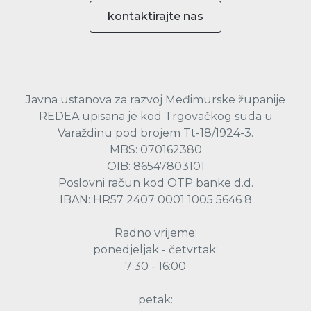
kontaktirajte nas
Javna ustanova za razvoj Međimurske županije
REDEA upisana je kod Trgovačkog suda u
Varaždinu pod brojem Tt-18/1924-3.
MBS: 070162380
OIB: 86547803101
Poslovni račun kod OTP banke d.d.
IBAN: HR57 2407 0001 1005 5646 8
Radno vrijeme:
ponedjeljak - četvrtak:
7:30 - 16:00
petak: