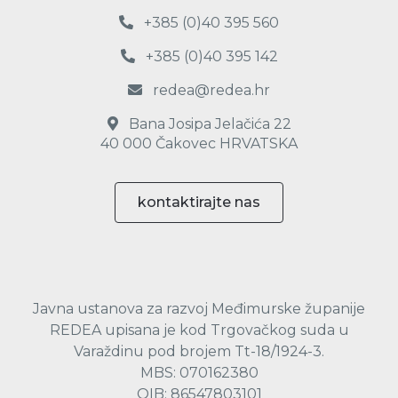
+385 (0)40 395 560
+385 (0)40 395 142
redea@redea.hr
Bana Josipa Jelačića 22
40 000 Čakovec HRVATSKA
kontaktirajte nas
Javna ustanova za razvoj Međimurske županije
REDEA upisana je kod Trgovačkog suda u
Varaždinu pod brojem Tt-18/1924-3.
MBS: 070162380
OIB: 86547803101