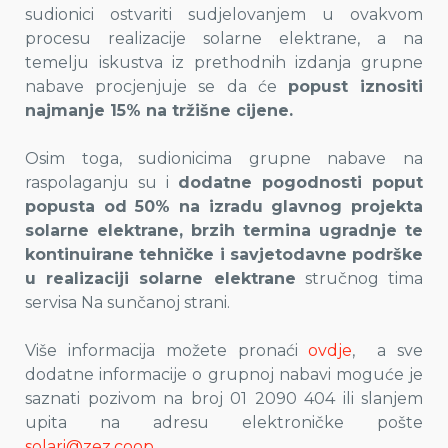
sudionici ostvariti sudjelovanjem u ovakvom
procesu realizacije solarne elektrane, a na
temelju iskustva iz prethodnih izdanja grupne
nabave procjenjuje se da će
popust iznositi
najmanje 15% na tržišne cijene.
Osim toga, sudionicima grupne nabave na
raspolaganju su i
dodatne pogodnosti poput
popusta od 50% na izradu glavnog projekta
solarne elektrane, brzih termina ugradnje te
kontinuirane tehničke i savjetodavne podrške
u realizaciji solarne elektrane
stručnog tima
servisa Na sunčanoj strani.
Više informacija možete pronaći
ovdje
, a sve
dodatne informacije o grupnoj nabavi moguće je
saznati pozivom na broj 01 2090 404 ili slanjem
upita na adresu elektroničke pošte
solari@zez.coop
.