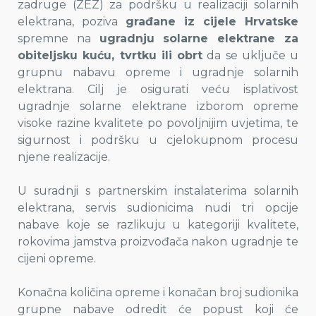
zadruge (ZEZ) za podršku u realizaciji solarnih
elektrana, poziva
građane iz cijele Hrvatske
spremne na
ugradnju solarne elektrane za
obiteljsku kuću, tvrtku ili obrt
da se uključe u
grupnu nabavu opreme i ugradnje solarnih
elektrana. Cilj je osigurati veću isplativost
ugradnje solarne elektrane izborom opreme
visoke razine kvalitete po povoljnijim uvjetima, te
sigurnost i podršku u cjelokupnom procesu
njene realizacije.
U suradnji s partnerskim instalaterima solarnih
elektrana, servis sudionicima nudi tri opcije
nabave koje se razlikuju u kategoriji kvalitete,
rokovima jamstva proizvođača nakon ugradnje te
cijeni opreme.
Konačna količina opreme i konačan broj sudionika
grupne nabave odredit će popust koji će