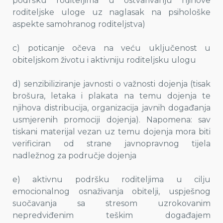
podršku roditeljima u ostvarivanju njihove
roditeljske uloge uz naglasak na psihološke
aspekte samohranog roditeljstva)
c) poticanje očeva na veću uključenost u
obiteljskom životu i aktivniju roditeljsku ulogu
d) senzibiliziranje javnosti o važnosti dojenja (tisak
brošura, letaka i plakata na temu dojenja te
njihova distribucija, organizacija javnih događanja
usmjerenih promociji dojenja). Napomena: sav
tiskani materijal vezan uz temu dojenja mora biti
verificiran od strane javnopravnog tijela
nadležnog za područje dojenja
e) aktivnu podršku roditeljima u cilju
emocionalnog osnaživanja obitelji, uspješnog
suočavanja sa stresom uzrokovanim
nepredviđenim teškim događajem