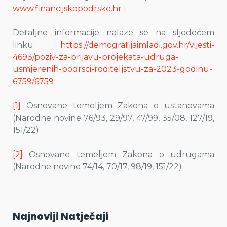
www.financijskepodrske.hr
Detaljne informacije nalaze se na sljedećem
linku:
https://demografijaimladi.gov.hr/vijesti-
4693/poziv-za-prijavu-projekata-udruga-
usmjerenih-podrsci-roditeljstvu-za-2023-godinu-
6759/6759
[1]
Osnovane temeljem Zakona o ustanovama
(Narodne novine 76/93, 29/97, 47/99, 35/08, 127/19,
151/22)
[2]
Osnovane temeljem Zakona o udrugama
(Narodne novine 74/14, 70/17, 98/19, 151/22)
Najnoviji Natječaji