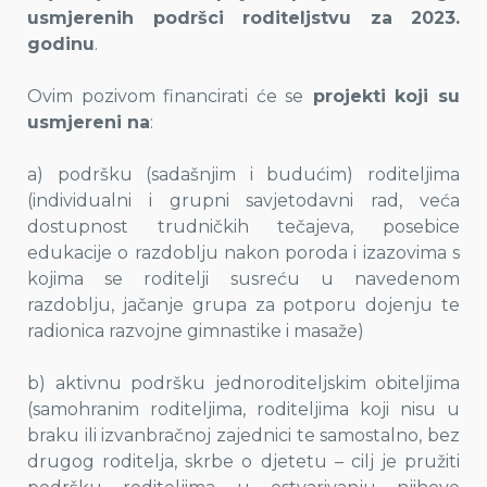
usmjerenih podršci roditeljstvu za 2023.
godinu
.
Ovim pozivom financirati će se
projekti koji su
usmjereni na
:
a) podršku (sadašnjim i budućim) roditeljima
(individualni i grupni savjetodavni rad, veća
dostupnost trudničkih tečajeva, posebice
edukacije o razdoblju nakon poroda i izazovima s
kojima se roditelji susreću u navedenom
razdoblju, jačanje grupa za potporu dojenju te
radionica razvojne gimnastike i masaže)
b) aktivnu podršku jednoroditeljskim obiteljima
(samohranim roditeljima, roditeljima koji nisu u
braku ili izvanbračnoj zajednici te samostalno, bez
drugog roditelja, skrbe o djetetu – cilj je pružiti