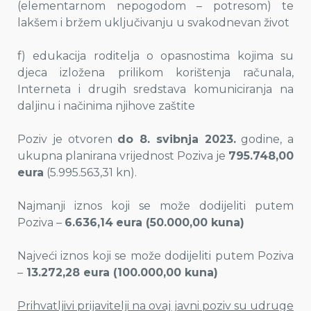
(elementarnom nepogodom – potresom) te
lakšem i bržem uključivanju u svakodnevan život
f) edukacija roditelja o opasnostima kojima su
djeca izložena prilikom korištenja računala,
Interneta i drugih sredstava komuniciranja na
daljinu i načinima njihove zaštite
Poziv je otvoren
do 8. svibnja 2023.
godine, a
ukupna planirana vrijednost Poziva je
795.748,00
eura
(5.995.563,31 kn).
Najmanji iznos koji se može dodijeliti putem
Poziva –
6.636,14
eura (
50.000,00 kuna)
Najveći iznos koji se može dodijeliti putem Poziva
–
13.272,28 eura (100.000,00 kuna)
Prihvatljivi prijavitelji na ovaj javni poziv su udruge