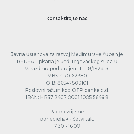
kontaktirajte nas
Javna ustanova za razvoj Međimurske županije
REDEA upisana je kod Trgovačkog suda u
Varaždinu pod brojem Tt-18/1924-3.
MBS: 070162380
OIB: 86547803101
Poslovni račun kod OTP banke d.d.
IBAN: HR57 2407 0001 1005 5646 8
Radno vrijeme:
ponedjeljak - četvrtak:
7:30 - 16:00