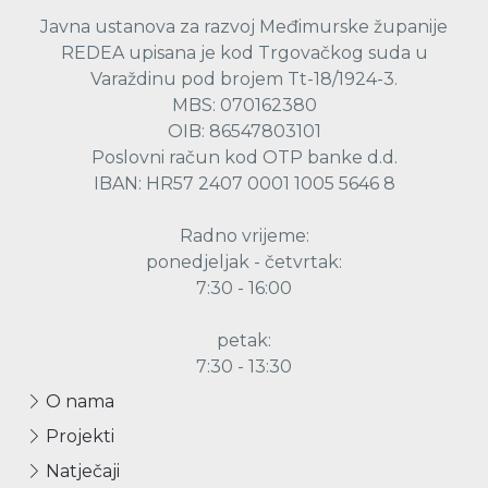
Javna ustanova za razvoj Međimurske županije
REDEA upisana je kod Trgovačkog suda u
Varaždinu pod brojem Tt-18/1924-3.
MBS: 070162380
OIB: 86547803101
Poslovni račun kod OTP banke d.d.
IBAN: HR57 2407 0001 1005 5646 8
Radno vrijeme:
ponedjeljak - četvrtak:
7:30 - 16:00
petak:
7:30 - 13:30
O nama
Projekti
Natječaji