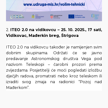
2.
ITEO 2.0 na vidikovcu – 25. 10. 2025., 17 sati,
Vidikovac, Mađerkin breg, Štrigova
ITEO 2.0 na vidikovcu također je namijenjen svim
dobnim skupinama. Održati će se javno
predavanje Astronomskog društva Vega pod
nazivom Teleskopi – čarobni prozori prema
zvijezdama. Posjetitelji će moći pogledati izložbu
dječjih radova, promatrati nebo kroz teleskom ili
izraditi svog zmaja na radionici “Pozoj nad
Mađerkom”.