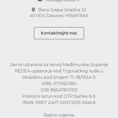
Bana Josipa Jelačića 22
40 000 Čakovec HRVATSKA
kontaktirajte nas
Javna ustanova za razvoj Međimurske županije
REDEA upisana je kod Trgovačkog suda u
Varaždinu pod brojem Tt-18/1924-3.
MBS: 070162380
OIB: 86547803101
Poslovni račun kod OTP banke d.d.
IBAN: HR57 2407 0001 1005 5646 8
Radno vrijeme: