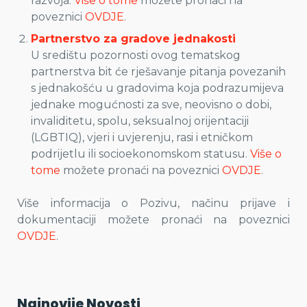
razvoja.
Više o tome
možete pronaći na
poveznici
OVDJE
.
Partnerstvo za gradove jednakosti
U središtu pozornosti ovog tematskog
partnerstva bit će rješavanje pitanja povezanih
s jednakošću u gradovima koja podrazumijeva
jednake mogućnosti za sve, neovisno o dobi,
invaliditetu, spolu, seksualnoj orijentaciji
(LGBTIQ), vjeri i uvjerenju, rasi i etničkom
podrijetlu ili socioekonomskom statusu.
Više o
tome
možete pronaći na poveznici
OVDJE
.
Više informacija o Pozivu, načinu prijave i
dokumentaciji možete pronaći na poveznici
OVDJE
.
Najnovije Novosti