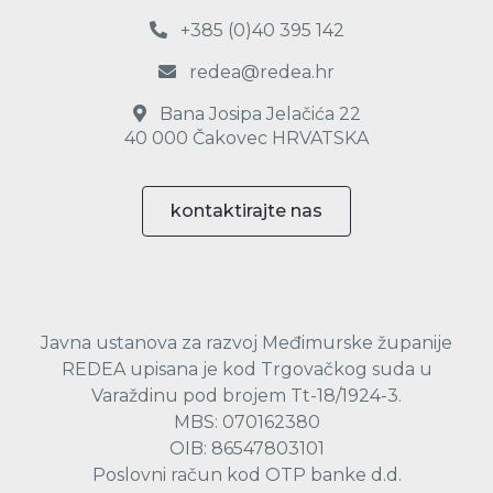
+385 (0)40 395 142
redea@redea.hr
Bana Josipa Jelačića 22
40 000 Čakovec HRVATSKA
kontaktirajte nas
Javna ustanova za razvoj Međimurske županije
REDEA upisana je kod Trgovačkog suda u
Varaždinu pod brojem Tt-18/1924-3.
MBS: 070162380
OIB: 86547803101
Poslovni račun kod OTP banke d.d.