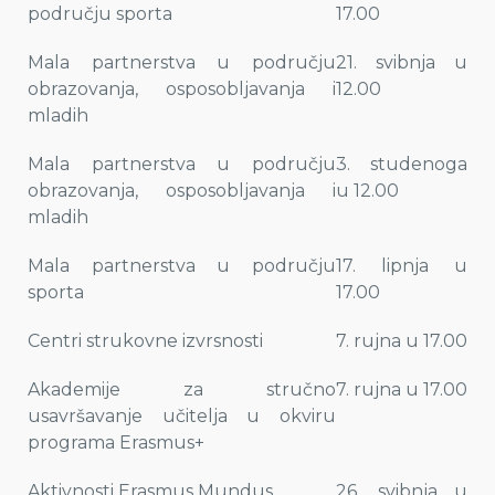
području sporta
17.00
Mala partnerstva u području
21. svibnja u
obrazovanja, osposobljavanja i
12.00
mladih
Mala partnerstva u području
3. studenoga
obrazovanja, osposobljavanja i
u 12.00
mladih
Mala partnerstva u području
17. lipnja u
sporta
17.00
Centri strukovne izvrsnosti
7. rujna u 17.00
Akademije za stručno
7. rujna u 17.00
usavršavanje učitelja u okviru
programa Erasmus+
Aktivnosti Erasmus Mundus
26. svibnja u