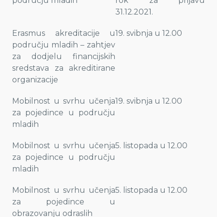
području mladih*
rok za prijavu
31.12.2021.
Erasmus akreditacije u
19. svibnja u 12.00
području mladih – zahtjev
za dodjelu financijskih
sredstava za akreditirane
organizacije
Mobilnost u svrhu učenja
19. svibnja u 12.00
za pojedince u području
mladih
Mobilnost u svrhu učenja
5. listopada u 12.00
za pojedince u području
mladih
Mobilnost u svrhu učenja
5. listopada u 12.00
za pojedince u
obrazovanju odraslih