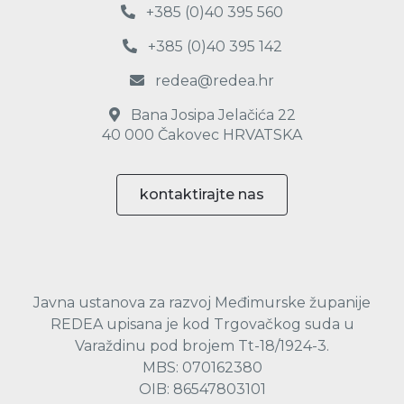
+385 (0)40 395 560
+385 (0)40 395 142
redea@redea.hr
Bana Josipa Jelačića 22
40 000 Čakovec HRVATSKA
kontaktirajte nas
Javna ustanova za razvoj Međimurske županije
REDEA upisana je kod Trgovačkog suda u
Varaždinu pod brojem Tt-18/1924-3.
MBS: 070162380
OIB: 86547803101