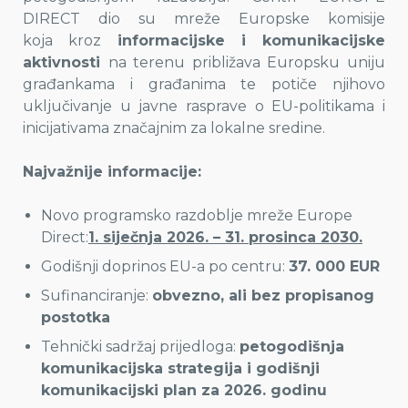
DIRECT dio su mreže Europske komisije
koja kroz
informacijske i komunikacijske
aktivnosti
na terenu približava Europsku uniju
građankama i građanima te potiče njihovo
uključivanje u javne rasprave o EU-politikama i
inicijativama značajnim za lokalne sredine.
Najvažnije informacije:
Novo programsko razdoblje mreže Europe
Direct:
1. siječnja 2026. – 31. prosinca 2030.
Godišnji doprinos EU-a po centru:
37. 000 EUR
Sufinanciranje:
obvezno, ali bez propisanog
postotka
Tehnički sadržaj prijedloga:
petogodišnja
komunikacijska strategija i godišnji
komunikacijski plan za 2026. godinu