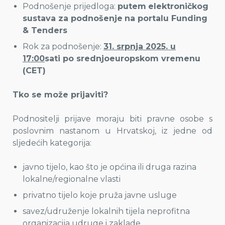
Podnošenje prijedloga:
putem
elektroničkog
sustava za podnošenje
na portalu Funding
& Tenders
Rok za podnošenje:
31. srpnja 2025. u
17:00
sati po srednjoeuropskom vremenu
(CET)
Tko se može prijaviti?
Podnositelji prijave moraju biti pravne osobe s
poslovnim nastanom u Hrvatskoj, iz jedne od
sljedećih kategorija:
javno tijelo, kao što je općina ili druga razina
lokalne/regionalne vlasti
privatno tijelo koje pruža javne usluge
savez/udruženje lokalnih tijela neprofitna
organizacija udruge i zaklade