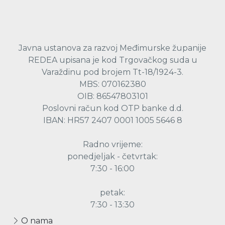
Javna ustanova za razvoj Međimurske županije
REDEA upisana je kod Trgovačkog suda u
Varaždinu pod brojem Tt-18/1924-3.
MBS: 070162380
OIB: 86547803101
Poslovni račun kod OTP banke d.d.
IBAN: HR57 2407 0001 1005 5646 8
Radno vrijeme:
ponedjeljak - četvrtak:
7:30 - 16:00
petak:
7:30 - 13:30
O nama