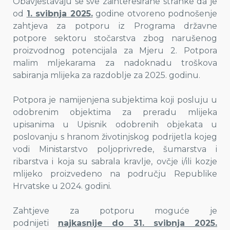
Obavještavaju se sve zainteresirane stranke da je
od
1. svibnja 2025.
godine otvoreno podnošenje
zahtjeva za potporu iz Programa državne
potpore sektoru stočarstva zbog narušenog
proizvodnog potencijala za Mjeru 2. Potpora
malim mljekarama za nadoknadu troškova
sabiranja mlijeka za razdoblje za 2025. godinu.
Potpora je namijenjena subjektima koji posluju u
odobrenim objektima za preradu mlijeka
upisanima u Upisnik odobrenih objekata u
poslovanju s hranom životinjskog podrijetla kojeg
vodi Ministarstvo poljoprivrede, šumarstva i
ribarstva i koja su sabrala kravlje, ovčje i/ili kozje
mlijeko proizvedeno na području Republike
Hrvatske u 2024. godini.
Zahtjeve za potporu moguće je
podnijeti
najkasnije do 31. svibnja 2025.