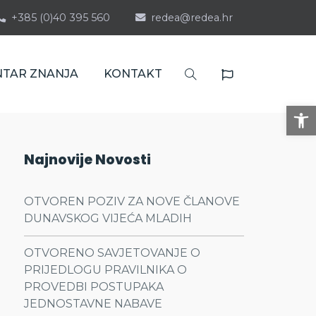
+385 (0)40 395 560
redea@redea.hr
NTAR ZNANJA
KONTAKT
Op
Najnovije Novosti
OTVOREN POZIV ZA NOVE ČLANOVE
DUNAVSKOG VIJEĆA MLADIH
OTVORENO SAVJETOVANJE O
PRIJEDLOGU PRAVILNIKA O
PROVEDBI POSTUPAKA
JEDNOSTAVNE NABAVE