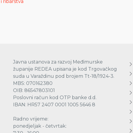
i ribarstva
Javna ustanova za razvoj Međimurske
županije REDEA upisana je kod Trgovačkog
suda u Varaždinu pod brojem Tt-18/1924-3.
MBS: 070162380
OIB: 86547803101
Poslovni račun kod OTP banke d.d.
IBAN: HR57 2407 0001 1005 5646 8
Radno vrijeme:
ponedjeljak - četvrtak: