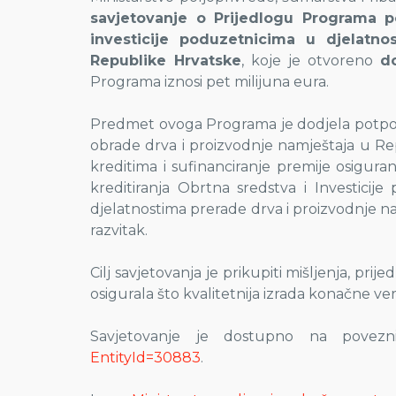
savjetovanje o Prijedlogu Programa p
investicije poduzetnicima u djelatn
Republike Hrvatske
, koje je otvoreno
d
Programa iznosi pet milijuna eura.
Predmet ovoga Programa je dodjela potpor
obrade drva i proizvodnje namještaja u Re
kreditima i sufinanciranje premije osigura
kreditiranja Obrtna sredstva i Investicij
djelatnostima prerade drva i proizvodnje n
razvitak.
Cilj savjetovanja je prikupiti mišljenja, pri
osigurala što kvalitetnija izrada konačne v
Savjetovanje je dostupno na povezn
EntityId=30883
.