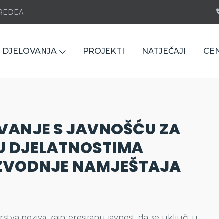
e REDEA
 DJELOVANJA
PROJEKTI
NATJEČAJI
CE
VANJE S JAVNOŠĆU ZA
U DJELATNOSTIMA
IZVODNJE NAMJEŠTAJA
arstva poziva zainteresiranu javnost da se uključi u