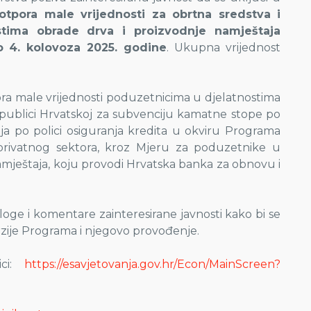
otpora male vrijednosti za obrtna sredstva i
ostima obrade drva i proizvodnje namještaja
o 4. kolovoza 2025. godine
. Ukupna vrijednost
a male vrijednosti poduzetnicima u djelatnostima
publici Hrvatskoj za subvenciju kamatne stope po
nja po polici osiguranja kredita u okviru Programa
e privatnog sektora, kroz Mjeru za poduzetnike u
amještaja, koju provodi Hrvatska banka za obnovu i
jedloge i komentare zainteresirane javnosti kako bi se
erzije Programa i njegovo provođenje.
ici:
https://esavjetovanja.gov.hr/Econ/MainScreen?