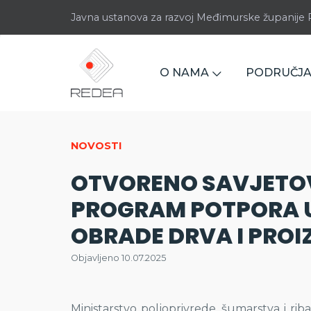
Javna ustanova za razvoj Međimurske županij
O NAMA
PODRUČJA
NOVOSTI
OTVORENO SAVJETO
PROGRAM POTPORA 
OBRADE DRVA I PRO
Objavljeno 10.07.2025
Ministarstvo poljoprivrede, šumarstva i rib