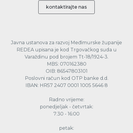
kontaktirajte nas
Javna ustanova za razvoj Međimurske županije
REDEA upisana je kod Trgovačkog suda u
Varaždinu pod brojem Tt-18/1924-3.
MBS: 070162380
OIB: 86547803101
Poslovni račun kod OTP banke d.d.
IBAN: HR57 2407 0001 1005 5646 8
Radno vrijeme:
ponedjeljak - četvrtak:
7:30 - 16:00
petak: