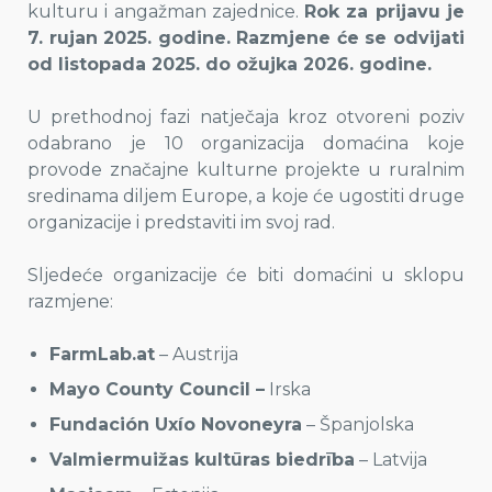
kulturu i angažman zajednice.
Rok za prijavu je
7. rujan 2025. godine. Razmjene će se odvijati
od listopada 2025. do ožujka 2026. godine.
U prethodnoj fazi natječaja kroz otvoreni poziv
odabrano je 10 organizacija domaćina koje
provode značajne kulturne projekte u ruralnim
sredinama diljem Europe, a koje će ugostiti druge
organizacije i predstaviti im svoj rad.
Sljedeće organizacije će biti domaćini u sklopu
razmjene:
FarmLab.at
– Austrija
Mayo County Council –
Irska
Fundación Uxío Novoneyra
– Španjolska
Valmiermuižas kultūras biedrība
– Latvija