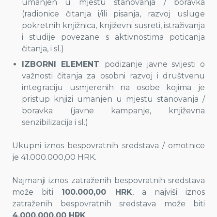
umanjen u mjestu stanovanja / boravka
(radionice čitanja i/ili pisanja, razvoj usluge
pokretnih knjižnica, književni susreti, istraživanja
i studije povezane s aktivnostima poticanja
čitanja, i sl.)
IZBORNI ELEMENT
: podizanje javne svijesti o
važnosti čitanja za osobni razvoj i društvenu
integraciju usmjerenih na osobe kojima je
pristup knjizi umanjen u mjestu stanovanja /
boravka (javne kampanje, književna
senzibilizacija i sl.)
Ukupni iznos bespovratnih sredstava / omotnice
je 41.000.000,00 HRK.
Najmanji iznos zatraženih bespovratnih sredstava
može biti
100.000,00 HRK
, a najviši iznos
zatraženih bespovratnih sredstava može biti
4.000.000,00 HRK
.