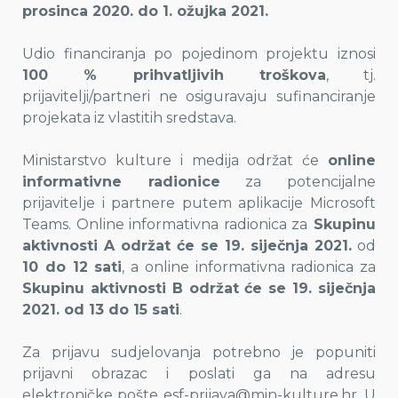
prosinca 2020. do 1. ožujka 2021.
Udio financiranja po pojedinom projektu iznosi
100 % prihvatljivih troškova
, tj.
prijavitelji/partneri ne osiguravaju sufinanciranje
projekata iz vlastitih sredstava.
Ministarstvo kulture i medija održat će
online
informativne radionice
za potencijalne
prijavitelje i partnere putem aplikacije Microsoft
Teams. Online informativna radionica za
Skupinu
aktivnosti A održat će se 19. siječnja 2021.
od
10 do 12 sati
, a online informativna radionica za
Skupinu aktivnosti B održat će se 19. siječnja
2021. od 13 do 15 sati
.
Za prijavu sudjelovanja potrebno je popuniti
prijavni obrazac i poslati ga na adresu
elektroničke pošte esf-prijava@min-kulture.hr. U