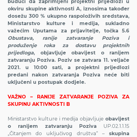
budući da zaprimljeni projektni prijedlozi u
okviru skupine aktivnosti A, iznosima također
dosežu 300 % ukupno raspoloživih sredstava,
Ministarstvo kulture i medija, sukladno
važećim Uputama za prijavitelje, točka 5.6
Obustava, ranije zatvaranje Poziva i
produženje roka za dostavu projektnih
prijedloga
, objavljuje obavijest o ranijem
zatvaranju Poziva. Poziv se zatvara 11. veljače
2021. u 10:00 sati, a projektni prijedlozi
predani nakon zatvaranja Poziva neće biti
uključeni u postupak dodjele.
VAŽNO – RANIJE ZATVARANJE POZIVA ZA
SKUPINU AKTIVNOSTI B
Ministarstvo kulture i medija objavljuje
obavijest
o ranijem zatvaranju Poziva
UP.02.1.1.15
„Čitanjem do uključivog društva“ –
skupina