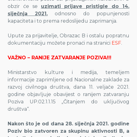
obzir će se
uzimati prijave pristigle do 14.
siječnja 2021.
odnosno do popunjenosti
kapaciteta i to prema redoslijedu zaprimanja.
Upute za prijavitelje, Obrazac B i ostalu popratnu
dokumentaciju možete pronaći na stranici
ESF
.
VAŽNO – RANIJE ZATVARANJE POZIVA!!!
Ministarstvo kulture i medija, temeljem
informacije zaprimljene od Nacionalne zaklade za
razvoj civilnoga društva, dana 11. veljače 2021.
godine objavljuje obavijest o ranijem zatvaranju
Poziva UP.02.1.1.15 „Čitanjem do uključivog
društva“.
Nakon što je od dana 28. siječnja 2021. godine
Poziv bio zatvoren za skupinu aktivnosti B, a