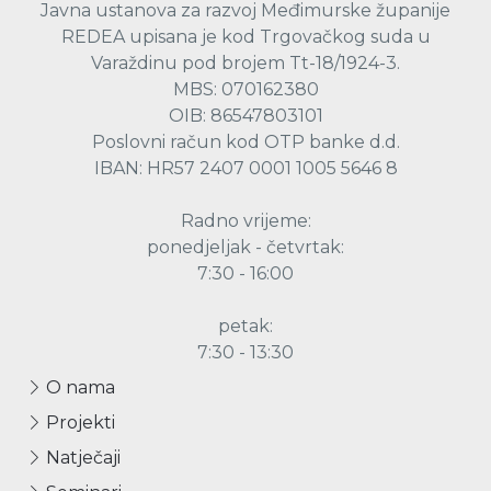
Javna ustanova za razvoj Međimurske županije
REDEA upisana je kod Trgovačkog suda u
Varaždinu pod brojem Tt-18/1924-3.
MBS: 070162380
OIB: 86547803101
Poslovni račun kod OTP banke d.d.
IBAN: HR57 2407 0001 1005 5646 8
Radno vrijeme:
ponedjeljak - četvrtak:
7:30 - 16:00
petak:
7:30 - 13:30
O nama
Projekti
Natječaji