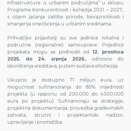
infrastrukture u urbanim područjima“ u sklopu
Programa Konkurentnost i kohezija 2021. – 2027.,
s ciljem jačanja zaštite prirode, bioraznolikosti i
smanjenja onečišćenja u urbanim sredinama.
Prihvatljivi prijavitelji su sve jedinice lokalne i
područne (regionalne) samouprave. Prijedlozi
projekata mogu se podnositi od
12. prosinca
2025. do 24. srpnja 2026.
, odnosno do
iskorištenja sredstava, putem sustava eKohezija.
Ukupno je dostupno 71 milijun eura, uz
mogućnost sufinanciranja do 85% vrijednosti
projekta (u rasponu od 200.000 do 4.500.000
eura po projektu). Sufinanciraju se strategije,
projektna dokumentacija, provedba građevinskih
zahvata, stručni i projektantski nadzor,
upravljanje i promidžba.