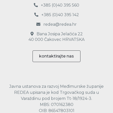
+385 (0)40 395 560
+385 (0)40 395 142
redea@redea.hr
Bana Josipa Jelačića 22
40 000 Čakovec HRVATSKA
kontaktirajte nas
Javna ustanova za razvoj Međimurske županije
REDEA upisana je kod Trgovačkog suda u
Varaždinu pod brojem Tt-18/1924-3.
MBS: 070162380
OIB: 86547803101