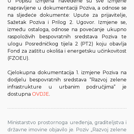
U Popisu izmjena navedene su sve izmjene
napravljene u dokumentaciji Poziva, a odnose se
na sljedeće dokumente: Upute za prijavitelje,
Sažetak Poziva i Prilog 2. Ugovor. Izmjene se,
između ostaloga, odnose na povećanje ukupno
raspoloživih bespovratnih sredstava Poziva te
ulogu Posredničkog tijela 2 (PT2) koju obavlja
Fond za zaštitu okoliša i energetsku učinkovitost
(FZOEU).
Cjelokupna dokumentacija 1. izmjene Poziva na
dodjelu bespovratnih sredstava “Razvoj zelene
infrastrukture u urbanim područjima” je
dostupna
OVDJE
.
Ministarstvo prostornoga uređenja, graditeljstva i
državne imovine objavilo je. Poziv „Razvoj zelene