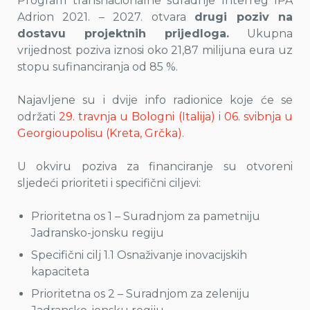
Program transnacionalne suradnje Interreg IPA
Adrion 2021. – 2027. otvara
drugi poziv na
dostavu projektnih prijedloga.
Ukupna
vrijednost poziva iznosi oko 21,87 milijuna eura uz
stopu sufinanciranja od 85 %.
Najavljene su i dvije info radionice koje će se
održati
29. travnja u Bologni (Italija)
i
06. svibnja u
Georgioupolisu (Kreta, Grčka)
.
U okviru poziva za financiranje su otvoreni
sljedeći prioriteti i specifični ciljevi:
Prioritetna os 1 – Suradnjom za pametniju
Jadransko-jonsku regiju
Specifični cilj 1.1 Osnaživanje inovacijskih
kapaciteta
Prioritetna os 2 – Suradnjom za zeleniju