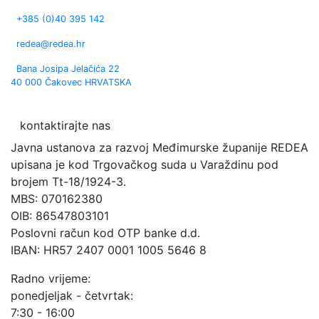
+385 (0)40 395 142
redea@redea.hr
Bana Josipa Jelačića 22
40 000 Čakovec HRVATSKA
kontaktirajte nas
Javna ustanova za razvoj Međimurske županije REDEA
upisana je kod Trgovačkog suda u Varaždinu pod
brojem Tt-18/1924-3.
MBS: 070162380
OIB: 86547803101
Poslovni račun kod OTP banke d.d.
IBAN: HR57 2407 0001 1005 5646 8
Radno vrijeme:
ponedjeljak - četvrtak:
7:30 - 16:00