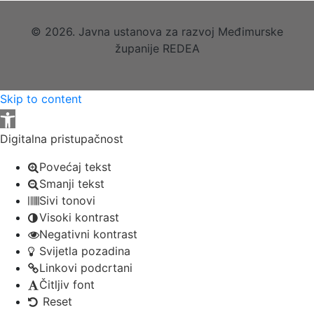
© 2026. Javna ustanova za razvoj Međimurske
županije REDEA
Skip to content
Open toolbar
Digitalna pristupačnost
Povećaj tekst
Smanji tekst
Sivi tonovi
Visoki kontrast
Negativni kontrast
Svijetla pozadina
Linkovi podcrtani
Čitljiv font
Reset