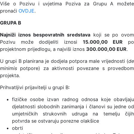
Više o Pozivu i uvjetima Poziva za Grupu A možete
pronaći
OVDJE
.
GRUPA B
Najniži iznos bespovratnih sredstava
koji se po ovo
Pozivu može dodijeliti iznosi
15.000,00 EUR
p
projektnom prijedlogu, a najviši iznos
300.000,00 EUR
.
U grupi B planirana je dodjela potpora male vrijednosti (
de
minimis
potpore) za aktivnosti povezane s provedbom
projekta.
Prihvatljivi prijavitelji u grupi B:
fizičke osobe izvan radnog odnosa koje obavljaju
djelatnosti slobodnih zanimanja i članovi su jedne od
umjetničkih strukovnih udruga na temelju čijih
potvrda se ostvaruju porezne olakšice
obrti