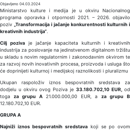
Objavljeno 04.03.2024
Ministarstvo kulture i medija je u okviru Nacionalnog
programa oporavka i otpornosti 2021. – 2026. objavilo
poziv
„Transformacija i jačanje konkurentnosti kulturnih 
kreativnih industrija“
.
Cilj poziva
je jačanje kapaciteta kulturnih i kreativni
industrija za poslovanje na jedinstvenom digitalnom tržištu
u skladu s novim regulatornim i zakonodavnim okvirom te
za razvoj novih inovativnih procesa, proizvoda i usluga što
će doprinijeti kulturnoj i medijskoj raznolikosti i pluralizmu
Ukupan raspoloživ iznos bespovratnih sredstava za
dodjelu u okviru ovog Poziva je
33.180.702,10
EUR,
od
toga
za grupu A
21.000.000,00 EUR, a
za grupu 
12.180.702,10 EUR.
GRUPA A
Najniži iznos bespovratnih sredstava
koji se po ovo