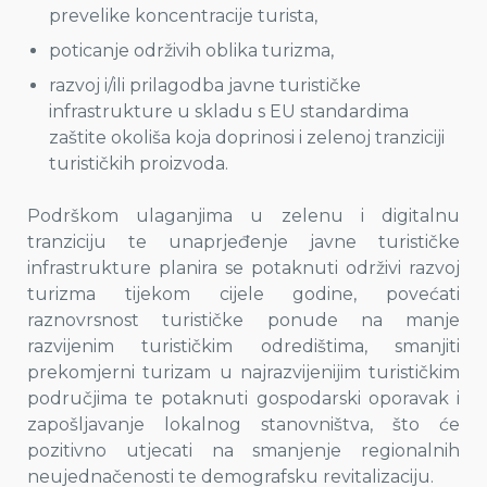
prevelike koncentracije turista,
poticanje održivih oblika turizma,
razvoj i/ili prilagodba javne turističke
infrastrukture u skladu s EU standardima
zaštite okoliša koja doprinosi i zelenoj tranziciji
turističkih proizvoda.
Podrškom ulaganjima u zelenu i digitalnu
tranziciju te unaprjeđenje javne turističke
infrastrukture planira se potaknuti održivi razvoj
turizma tijekom cijele godine, povećati
raznovrsnost turističke ponude na manje
razvijenim turističkim odredištima, smanjiti
prekomjerni turizam u najrazvijenijim turističkim
područjima te potaknuti gospodarski oporavak i
zapošljavanje lokalnog stanovništva, što će
pozitivno utjecati na smanjenje regionalnih
neujednačenosti te demografsku revitalizaciju.