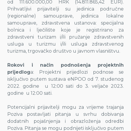
od 111.600.000,00 HRK (14.811.865,42 EUR).
Prihvatljivi prijavitelji su jedinica područne
(regionalne) samouprave, jedinica lokalne
samouprave, zdravstvena ustanova: specijalna
bolnica i lječilište koje je registrirano za
zdravstveni turizam i/ili pružanje zdravstvenih
usluga u turizmu i/ili usluga zdravstvenog
turizma, trgovačko društvo u javnom vlasništvu.
Rokovi i način podnošenja projektnih
prijedlog
a: Projektni prijedlozi podnose se
isključivo putem sustava eNPOO od 7. studenog
2022. godine u 12:00 sati do 3. veljače 2023.
godine u 12:00 sati.
Potencijalni prijavitelji mogu za vrijeme trajanja
Poziva postavljati pitanja u svrhu dobivanja
dodatnih pojašnjenja i obrazloženja odredbi
Poziva. Pitanja se mogu podnijeti isključivo putem