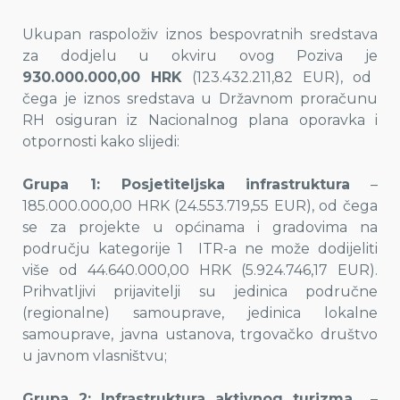
Ukupan raspoloživ iznos bespovratnih sredstava
za dodjelu u okviru ovog Poziva je
930.000.000,00 HRK
(123.432.211,82 EUR), od
čega je iznos sredstava u Državnom proračunu
RH osiguran iz Nacionalnog plana oporavka i
otpornosti kako slijedi:
Grupa 1: Posjetiteljska infrastruktura
–
185.000.000,00 HRK (24.553.719,55 EUR), od čega
se za projekte u općinama i gradovima na
području kategorije 1 ITR-a ne može dodijeliti
više od 44.640.000,00 HRK (5.924.746,17 EUR).
Prihvatljivi prijavitelji su jedinica područne
(regionalne) samouprave, jedinica lokalne
samouprave, javna ustanova, trgovačko društvo
u javnom vlasništvu;
Grupa 2: Infrastruktura aktivnog turizma
–