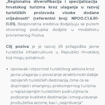
„Regionalna diversifikacija i specijalizacija
hrvatskog turizma kroz ulaganja u razvoj
turističkih proizvoda visoke dodane
vrijednosti“ (referentni broj: NPOO.C1.6.R1-
I1.01).
Bespovratna sredstva dodjeljuju se putem
otvorenog postupka dodjele u modalitetu
privremenog Poziva.
Cilj poziva
je je razvoj i/ili prilagodba javne
turističke infrastrukture u Republici Hrvatskoj
koji mogu potaknuti:
oporavak i otpornost turističkog sektora kroz
javna ulaganja u povećanje atraktivnosti slabije
razvijenih turističkih destinacija, čime će se
doprinijeti i smanjenju prekomjernog turizma
u najrazvijenijim turističkim područjima te
podizanje kvalitete destinacije i omogućavanje
produžetka sezone, kao i „raspršivanja“