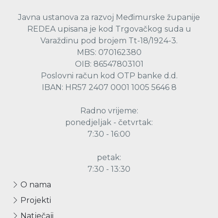
Javna ustanova za razvoj Međimurske županije
REDEA upisana je kod Trgovačkog suda u
Varaždinu pod brojem Tt-18/1924-3.
MBS: 070162380
OIB: 86547803101
Poslovni račun kod OTP banke d.d.
IBAN: HR57 2407 0001 1005 5646 8
Radno vrijeme:
ponedjeljak - četvrtak:
7:30 - 16:00
petak:
7:30 - 13:30
O nama
Projekti
Natječaji