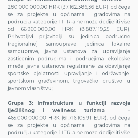
280.000.000,00 HRK (37.162.386,36 EUR), od čega
se za projekte u općinama i gradovima na
području kategorije 1 ITR-a ne može dodijeliti više
od 66.960.000,00 HRK (8.887.119,25 EUR).
Prihvatljivi prijavitelji su jedinica područne
(regionalne) samouprave, jedinica lokalne
samouprave, javna ustanova za upravljanje
zaštićenim područjima i područjima ekološke
mreže, javna ustanova registrirane za obavljanje
sportske djelatnosti upravljanje i održavanje
sportskom građevinom, trgovačko društvo u
javnom vlasništvu;
Grupa 3: Infrastruktura u funkciji razvoja
lječilišnog i wellness turizma
–
465.000.000,00 HRK (61.716.105,91 EUR), od čega
se za projekte u općinama i gradovima na
području kategorije 1 ITR-a ne može dodijeliti više