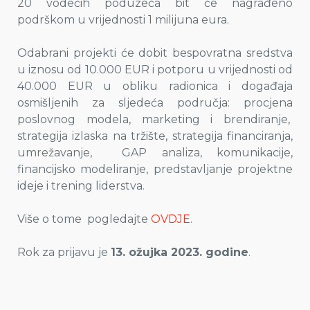
20 vodećih poduzeća bit će nagrađeno
podrškom u vrijednosti 1 milijuna eura.
Odabrani projekti će dobit bespovratna sredstva
u iznosu od 10.000 EUR i potporu u vrijednosti od
40.000 EUR u obliku radionica i događaja
osmišljenih za sljedeća područja:
p
rocjena
poslovnog modela,
m
arketing i brendiranje,
s
trategija izlaska na tržište,
s
trategija financiranja,
u
mrežavanje,
GAP analiza,
k
omunikacije,
financijsko modeliranje,
predstavljanje projektne
ideje
i
trening liderstva.
Više o tome pogledajte
OVDJE
.
Rok za prijavu je
13. ožujka 2023. godine
.