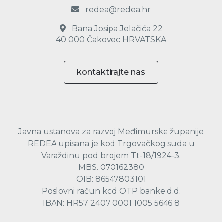
redea@redea.hr
Bana Josipa Jelačića 22
40 000 Čakovec HRVATSKA
kontaktirajte nas
Javna ustanova za razvoj Međimurske županije
REDEA upisana je kod Trgovačkog suda u
Varaždinu pod brojem Tt-18/1924-3.
MBS: 070162380
OIB: 86547803101
Poslovni račun kod OTP banke d.d.
IBAN: HR57 2407 0001 1005 5646 8