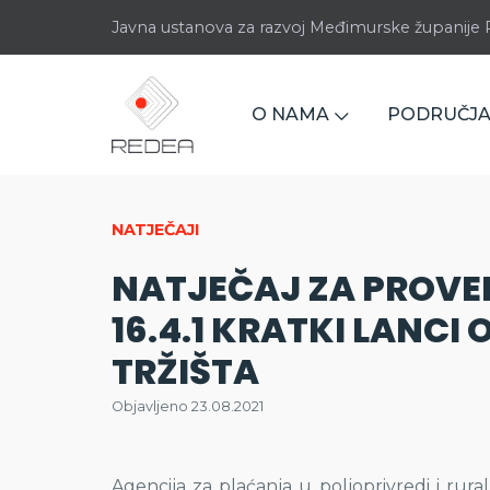
Javna ustanova za razvoj Međimurske županij
O NAMA
PODRUČJA
NATJEČAJI
NATJEČAJ ZA PROVE
16.4.1 KRATKI LANCI
TRŽIŠTA
Objavljeno 23.08.2021
Agencija za plaćanja u poljoprivredi i rur