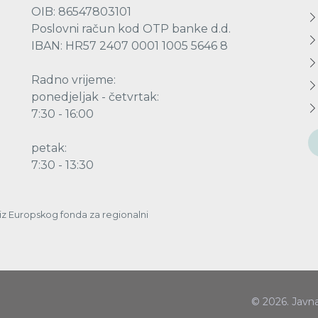
OIB: 86547803101
Poslovni račun kod OTP banke d.d.
IBAN: HR57 2407 0001 1005 5646 8
Radno vrijeme:
ponedjeljak - četvrtak:
7:30 - 16:00
petak:
7:30 - 13:30
a iz Europskog fonda za regionalni
© 2026. Javn