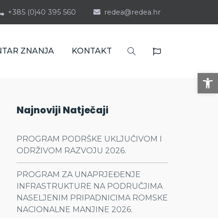
+385 (0)40 395 560
redea@redea.hr
NTAR ZNANJA
KONTAKT
Op
Najnoviji Natječaji
PROGRAM PODRŠKE UKLJUČIVOM I
ODRŽIVOM RAZVOJU 2026.
PROGRAM ZA UNAPRJEĐENJE
INFRASTRUKTURE NA PODRUČJIMA
NASELJENIM PRIPADNICIMA ROMSKE
NACIONALNE MANJINE 2026.