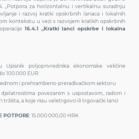
. „Potpora za horizontalnu i vertikalnu suradnju
anje i razvoj kratki opskrbnih lanaca i lokalnih
lnom kontekstu u vezi s razvojem kratkih opskrbnih
 operacije
16.4.1 „Kratki lanci opskrbe i lokalna
 Upisnik poljoprivrednika ekonomske veličine
 do 100.000 EUR
ivrednom i prehrambeno-prerađivačkom sektoru
e djelatnostima povezanim s uspostavom, radom i
tržišta, a koje nisu veletrgovci ili trgovački lanci
E POTPORE
: 15.000.000,00 HRK