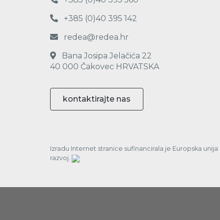
+385 (0)40 395 142
redea@redea.hr
Bana Josipa Jelačića 22
40 000 Čakovec HRVATSKA
kontaktirajte nas
Izradu Internet stranice sufinancirala je Europska unij
razvoj.