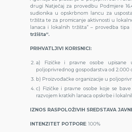
drugi Natječaj za provedbu Podmjere 16.4
sudionika u opskrbnom lancu za uspostavlj
tržišta te za promicanje aktivnosti u loka
lanaca i lokalnih tržišta“ – provedba tipa
tržišta“.
PRIHVATLJIVI KORISNICI:
a) Fizičke i pravne osobe upisane u
poljoprivrednog gospodarstva od 2.000
b) Proizvođačke organizacije u poljopr
c) Fizičke i pravne osobe koje se bav
razvojem kratkih lanaca opskrbe i lokalnih 
IZNOS RASPOLOŽIVIH SREDSTAVA JAVN
INTENZITET POTPORE
: 100%