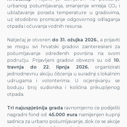
urbanog pošumljavanja, smanjenje emisija CO₂ i
ublažavanje porasta temperature u gradovima,
uz istodobno promicanje odgovornog odlaganja
otpada i očuvanja vodnih resursa.
Natječaj je otvoren
do
31. ožujka 2026.
, a prijaviti
se mogu svi hrvatski gradovi zainteresirani za
pošumljavanje određenih površina na svom
području. Prijavljeni gradovi obvezni su od
10.
travnja do 22. lipnja 2026.
organizirati
jednodnevnu akciju čišćenja u suradnji s lokalnim
udrugama i volonterima. U ocjenjivanju se
boduju broj sudionika i količina prikupljenog
otpada.
Tri najuspješnija grada
ravnomjerno će podijeliti
nagradni fond od
45.000 eura
namijenjen kupnji
sadnica za urbano pošumljavanje, dok će se akcije