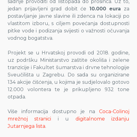
sadnje provoditi od listopada do prosinca. Uz to,
jedan prijavljeni grad dobit će
10.000 eura
za
postavljanje javne slavine ili zdenca na lokaciji po
vlastitom izboru, s ciljem povećanja dostupnosti
pitke vode i podizanja svijesti o važnosti očuvanja
vodnog bogatstva.
Projekt se u Hrvatskoj provodi od 2018. godine,
uz podršku Ministarstvo zaštite okoliša i zelene
tranzicije i Fakultet šumarstva i drvne tehnologije
Sveučilišta u Zagrebu. Do sada su organizirane
134 akcije čišćenja, u kojima je sudjelovalo gotovo
12.000 volontera te je prikupljeno 932 tone
otpada.
Više informacija dostupno je na
Coca-Colinoj
mrežnoj stranici
i u
digitalnome izdanju
Jutarnjega lista
.