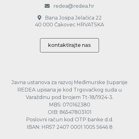
redea@redea.hr
Bana Josipa Jelačića 22
40 000 Čakovec HRVATSKA
kontaktirajte nas
Javna ustanova za razvoj Međimurske županije
REDEA upisana je kod Trgovačkog suda u
Varaždinu pod brojem Tt-18/1924-3.
MBS: 070162380
OIB: 86547803101
Poslovni račun kod OTP banke d.d.
IBAN: HR57 2407 0001 1005 5646 8