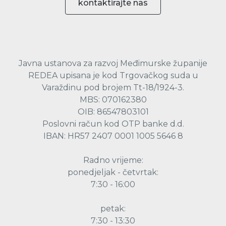
kontaktirajte nas
Javna ustanova za razvoj Međimurske županije
REDEA upisana je kod Trgovačkog suda u
Varaždinu pod brojem Tt-18/1924-3.
MBS: 070162380
OIB: 86547803101
Poslovni račun kod OTP banke d.d.
IBAN: HR57 2407 0001 1005 5646 8
Radno vrijeme:
ponedjeljak - četvrtak:
7:30 - 16:00
petak:
7:30 - 13:30