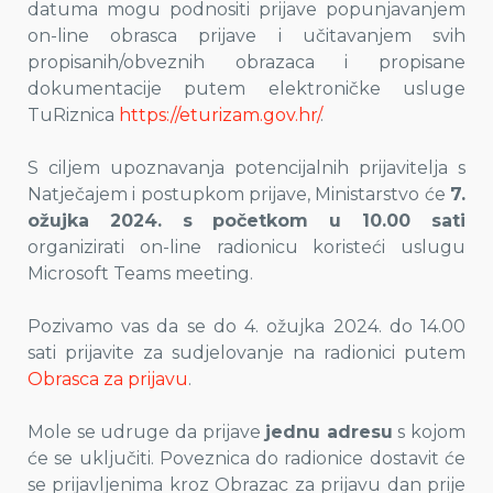
datuma mogu podnositi prijave popunjavanjem
on-line obrasca prijave i učitavanjem svih
propisanih/obveznih obrazaca i propisane
dokumentacije putem elektroničke usluge
TuRiznica
https://eturizam.gov.hr/
.
S ciljem upoznavanja potencijalnih prijavitelja s
Natječajem i postupkom prijave, Ministarstvo će
7.
ožujka 2024. s početkom u 10.00 sati
organizirati on-line radionicu koristeći uslugu
Microsoft Teams meeting.
Pozivamo vas da se do 4. ožujka 2024. do 14.00
sati prijavite za sudjelovanje na radionici putem
Obrasca za prijavu
.
Mole se udruge da prijave
jednu adresu
s kojom
će se uključiti. Poveznica do radionice dostavit će
se prijavljenima kroz Obrazac za prijavu dan prije