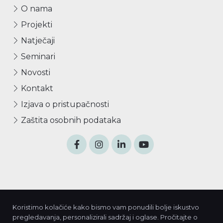
O nama
Projekti
Natječaji
Seminari
Novosti
Kontakt
Izjava o pristupačnosti
Zaštita osobnih podataka
Izradu Internet stranice sufinancirala je Europska unija iz
Koristimo kolačiće kako bismo vam ponudili bolje iskustvo
Europskog fonda za regionalni razvoj.
pregledavanja, personalizirali sadržaj i oglase. Pročitajte o