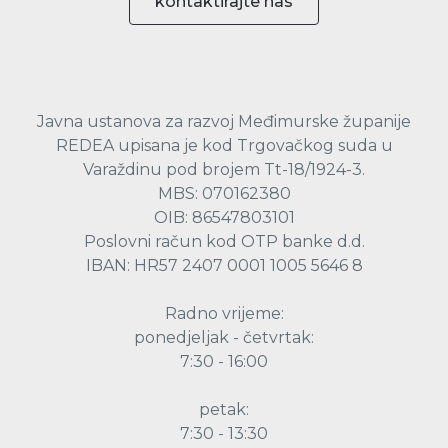
kontaktirajte nas
Javna ustanova za razvoj Međimurske županije
REDEA upisana je kod Trgovačkog suda u
Varaždinu pod brojem Tt-18/1924-3.
MBS: 070162380
OIB: 86547803101
Poslovni račun kod OTP banke d.d.
IBAN: HR57 2407 0001 1005 5646 8
Radno vrijeme:
ponedjeljak - četvrtak:
7:30 - 16:00
petak:
7:30 - 13:30