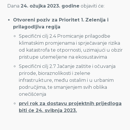
Dana
24. ožujka
2023. godine
objaviti će:
Otvoreni poziv za Prioritet 1.
Zelenija i
prilagodljiva regija
Specifični cilj 2.4 Promicanje prilagodbe
klimatskim promjenama i sprječavanje rizika
od katastrofa te otpornosti, uzimajući u obzir
pristupe utemeljene na ekosustavima
Specifični cilj 2.7 Jačanje zaštite i očuvanja
prirode, bioraznolikosti i zelene
infrastrukture, među ostalim i u urbanim
područjima, te smanjenjem svih oblika
onečišćenja
prvi rok za dostavu projektnih prijedloga
biti će 24. svibnja 2023.