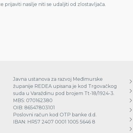
ijaviti nasilje niti se udaljiti od zlostavljača.
Javna ustanova za razvoj Međimurske
županije REDEA upisana je kod Trgovačkog
suda u Varaždinu pod brojem Tt-18/1924-3.
MBS: 070162380
OIB: 86547803101
Poslovni račun kod OTP banke d.d.
IBAN: HR57 2407 0001 1005 5646 8