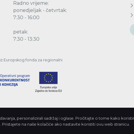
Radno vrijeme:
ponedjeljak - četvrtak:
7:30 - 16:00
petak:
7:30 - 13:30
a iz Europskog fonda za regionalni
vanja, personalizirali sadržaj i oglase. Pročitajte o tome kako korist
© 2026. Javn
 Pristajete na naše kolačiće ako nastavite koristiti ovu web stranicu.