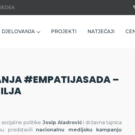
e REDEA
 DJELOVANJA
PROJEKTI
NATJEČAJI
CE
NJA #EMPATIJASADA –
ILJA
i socijalne politike
Josip Aladrović
i državna tajnica
su predstavili
nacionalnu medijsku kampanju